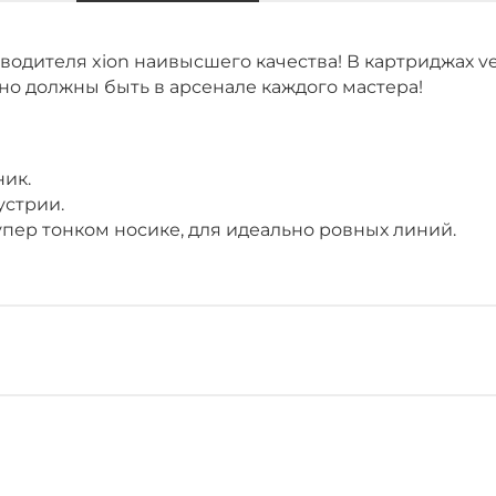
дителя xion наивысшего качества! В картриджах ve
но должны быть в арсенале каждого мастера!
ник.
устрии.
упер тонком носике, для идеально ровных линий.