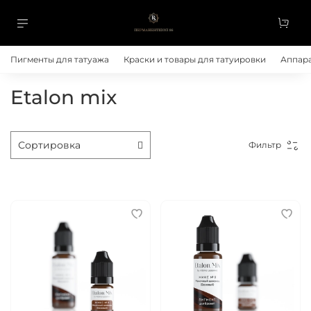
Пигменты для татуажа
Краски и товары для татуировки
Аппара
Etalon mix
Фильтр