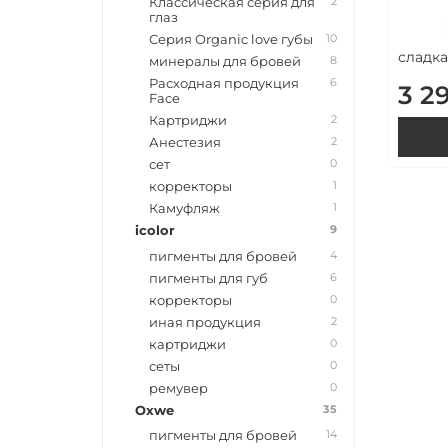
2
Классическая серия для
глаз
10
Серия Organic love губы
сладка
8
минералы для бровей
6
Расходная продукция
3 2
Face
2
Картриджи
2
Анестезия
0
сет
1
корректоры
1
Камуфляж
9
icolor
4
пигменты для бровей
6
пигменты для губ
0
корректоры
2
иная продукция
0
картриджи
0
сеты
0
ремувер
35
Oxwe
14
пигменты для бровей