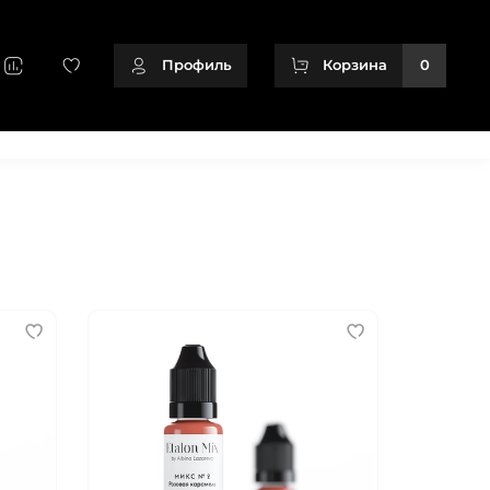
Профиль
Корзина
0
+79128166716