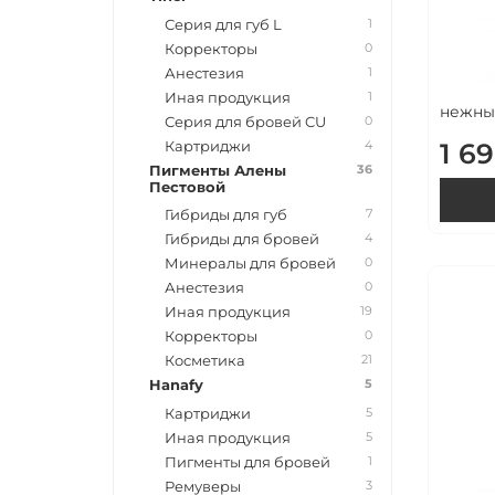
1
Серия для губ L
0
Корректоры
1
Анестезия
1
Иная продукция
нежный
0
Серия для бровей CU
1 6
4
Картриджи
36
Пигменты Алены
Пестовой
7
Гибриды для губ
4
Гибриды для бровей
0
Минералы для бровей
0
Анестезия
19
Иная продукция
0
Корректоры
21
Косметика
5
Hanafy
5
Картриджи
5
Иная продукция
1
Пигменты для бровей
3
Ремуверы