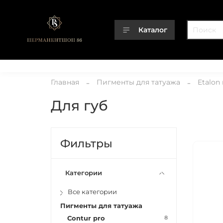
Каталог
Каталог
О компании
Контакты
Доставка
Оплата
Главная
Пигменты для татуажа
Etalon
Для губ
Фильтры
Категории
Все категории
Пигменты для татуажа
8
Contur pro