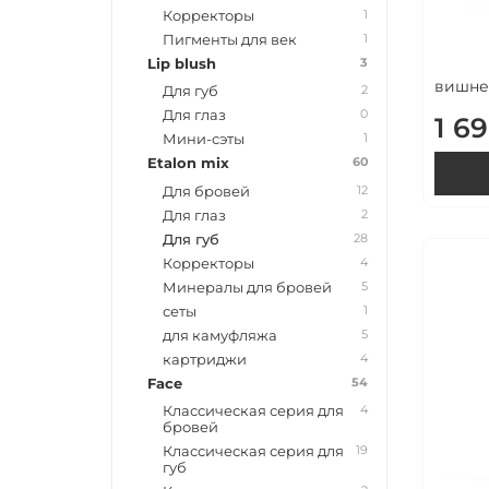
1
Корректоры
1
Пигменты для век
3
Lip blush
вишнев
2
Для губ
0
Для глаз
1 6
1
Мини-сэты
60
Etalon mix
12
Для бровей
2
Для глаз
28
Для губ
4
Корректоры
5
Минералы для бровей
1
сеты
5
для камуфляжа
4
картриджи
54
Face
4
Классическая серия для
бровей
19
Классическая серия для
губ