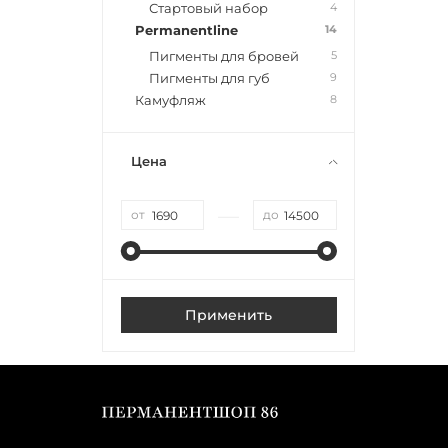
4
Стартовый набор
14
Permanentline
5
Пигменты для бровей
9
Пигменты для губ
8
Камуфляж
Цена
—
от
до
Применить