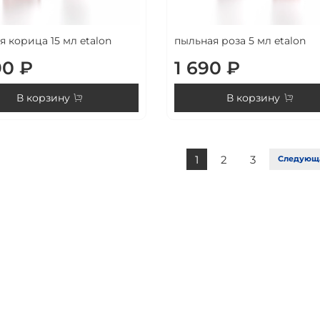
я корица 15 мл etalon
пыльная роза 5 мл etalon
90 ₽
1 690 ₽
В корзину
В корзину
1
2
3
Следующ