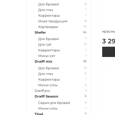
6
Для бровей
1
Для глаз
1
Корректоры
8
Иная продукция
10
Картриджи
красны
24
Shefer
7
Для бровей
3 2
15
Для губ
1
Корректоры
1
Мини-сет
20
Draiff mix
13
Для бровей
0
Для глаз
1
Корректоры
4
Мини-сэты
3
Draiff pro
5
Draiff Season
4
Серия для бровей
1
Мини-сэты
7
Tinel