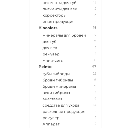
15
пигменты для губ
2
пигменты для век
3
корректоры
1
иная продукция
18
Biocolors
7
минералы для бровей
9
для губ
1
для век
1
ремувер
0
мини-сеты
67
Peinto
25
губы гибриды
6
брови гибриды
9
брови минералы
1
веки гибриды
4
анестезия
14
средства для ухода
5
расходная продукция
1
ремувер
2
Аппарат