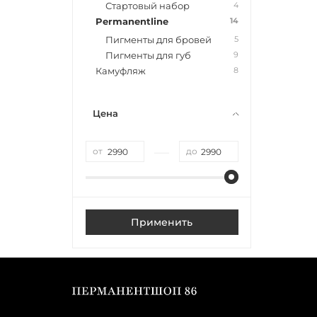
4
Стартовый набор
14
Permanentline
5
Пигменты для бровей
9
Пигменты для губ
8
Камуфляж
Цена
—
от
до
Применить