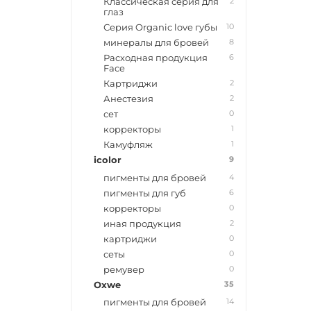
2
Классическая серия для
глаз
10
Серия Organic love губы
8
минералы для бровей
6
Расходная продукция
Face
2
Картриджи
2
Анестезия
0
сет
1
корректоры
1
Камуфляж
9
icolor
4
пигменты для бровей
6
пигменты для губ
0
корректоры
2
иная продукция
0
картриджи
0
сеты
0
ремувер
35
Oxwe
14
пигменты для бровей