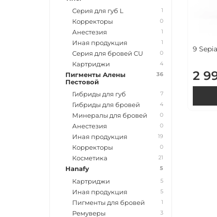
1
Серия для губ L
0
Корректоры
1
Анестезия
1
Иная продукция
9 Sepia
0
Серия для бровей CU
4
Картриджи
2 9
36
Пигменты Алены
Пестовой
7
Гибриды для губ
4
Гибриды для бровей
0
Минералы для бровей
0
Анестезия
19
Иная продукция
0
Корректоры
21
Косметика
5
Hanafy
5
Картриджи
5
Иная продукция
1
Пигменты для бровей
3
Ремуверы