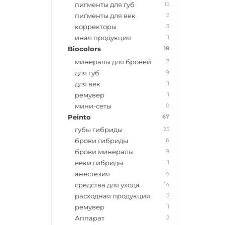
15
пигменты для губ
2
пигменты для век
3
корректоры
1
иная продукция
18
Biocolors
7
минералы для бровей
9
для губ
1
для век
1
ремувер
0
мини-сеты
67
Peinto
25
губы гибриды
6
брови гибриды
9
брови минералы
1
веки гибриды
4
анестезия
14
средства для ухода
5
расходная продукция
1
ремувер
2
Аппарат