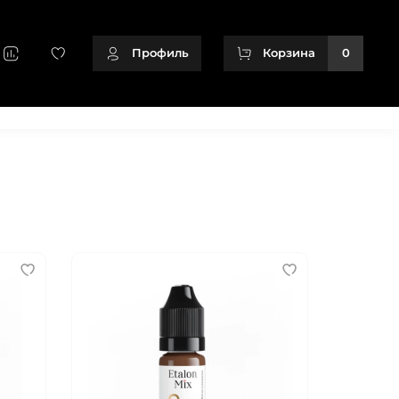
Профиль
Корзина
0
+79128166716