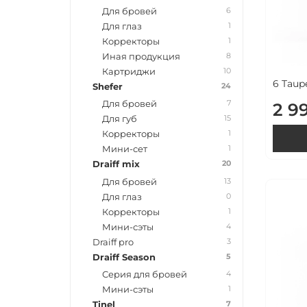
6
Для бровей
1
Для глаз
1
Корректоры
8
Иная продукция
10
Картриджи
6 Taup
24
Shefer
7
Для бровей
2 9
15
Для губ
1
Корректоры
1
Мини-сет
20
Draiff mix
13
Для бровей
0
Для глаз
1
Корректоры
4
Мини-сэты
3
Draiff pro
5
Draiff Season
4
Серия для бровей
1
Мини-сэты
7
Tinel