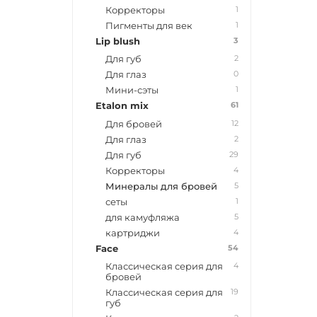
1
Корректоры
1
Пигменты для век
3
Lip blush
2
Для губ
0
Для глаз
1
Мини-сэты
61
Etalon mix
12
Для бровей
2
Для глаз
29
Для губ
4
Корректоры
5
Минералы для бровей
1
сеты
5
для камуфляжа
4
картриджи
54
Face
4
Классическая серия для
бровей
19
Классическая серия для
губ