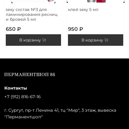
sexy состав №3 для
клей sexy 5 мл
ламинирования ресниц
и бровей 5 мл
650 ₽
950 ₽
В корзину
В корзину
Контакты
+7 (912) 816-67-16
г. Сургут, пр-т Ленина 41, тц "Мир", 3 этаж, вывеска
"Перманентшоп"