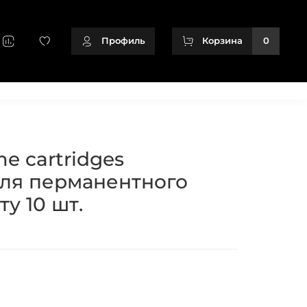
Профиль
Корзина
0
+79128166716
me cartridges
ля перманентного
ту 10 шт.