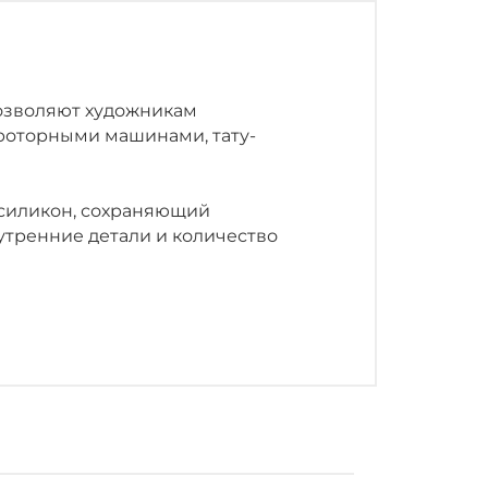
озволяют художникам
роторными машинами, тату-
 силикон, сохраняющий
утренние детали и количество