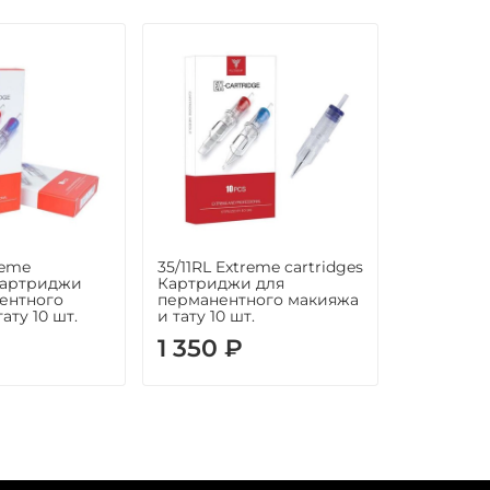
reme
35/11RL Extreme cartridges
 Картриджи
Картриджи для
ентного
перманентного макияжа
ату 10 шт.
и тату 10 шт.
1 350 ₽