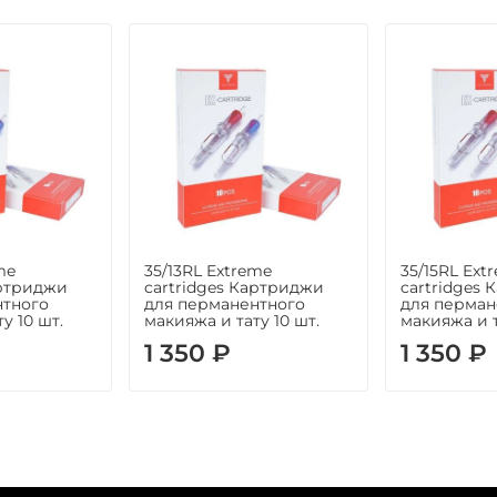
me
35/13RL Extreme
35/15RL Ext
артриджи
cartridges Картриджи
cartridges
нтного
для перманентного
для перман
у 10 шт.
макияжа и тату 10 шт.
макияжа и т
1 350 ₽
1 350 ₽