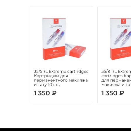
35/5RL Extreme cartridges
35/9 RL Extre
Картриджи для
cartridges К
перманентного макияжа
для пермане
и тату 10 шт.
макияжа и тат
1 350 ₽
1 350 ₽