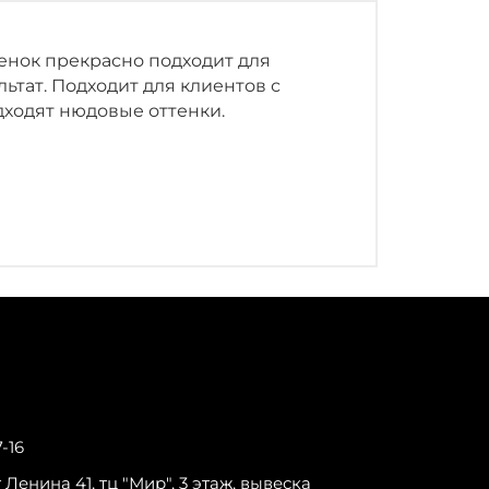
енок прекрасно подходит для
ьтат. Подходит для клиентов с
дходят нюдовые оттенки.
7-16
-т Ленина 41, тц "Мир", 3 этаж, вывеска