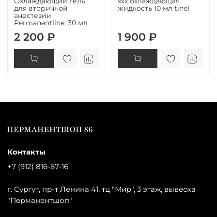
Охлаждающий гель
xxx охлаждающая
для вторичной
жидкость 10 мл tinel
анестезии
Permanentline, 30 мл
2 200 ₽
1 900 ₽
Контакты
+7 (912) 816-67-16
г. Сургут, пр-т Ленина 41, тц "Мир", 3 этаж, вывеска
"Перманентшоп"