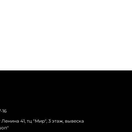
7-16
-т Ленина 41, тц "Мир", 3 этаж, вывеска
шоп"