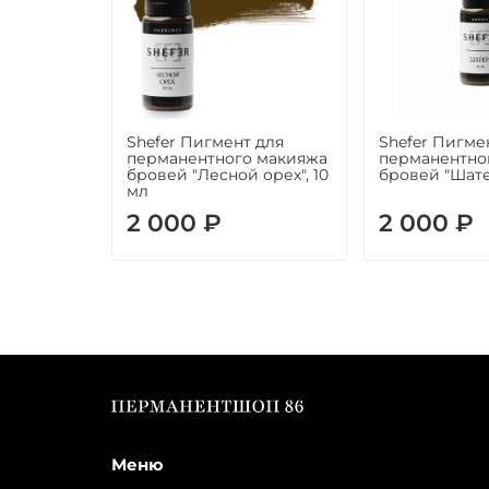
Shefer Пигмент для
Shefer Пигме
перманентного макияжа
перманентно
бровей "Лесной орех", 10
бровей "Шатен
мл
2 000 ₽
2 000 ₽
Меню