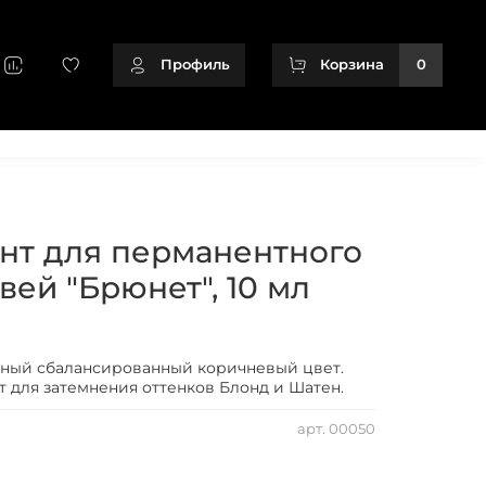
Профиль
Корзина
0
+79128166716
ент для перманентного
ей "Брюнет", 10 мл
сный сбалансированный коричневый цвет.
 для затемнения оттенков Блонд и Шатен.
арт.
00050