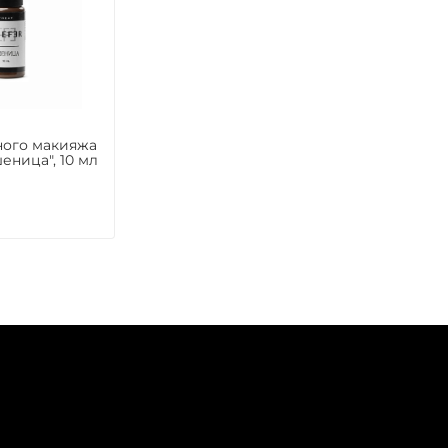
ного макияжа
еница", 10 мл