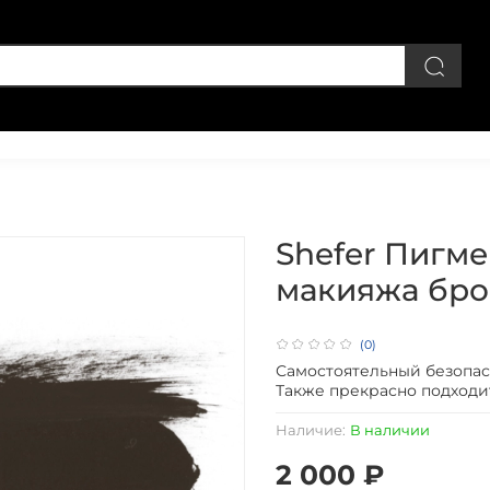
Личный кабинет
Shefer Пигм
макияжа бров
(0)
Самостоятельный безопа
Также прекрасно подходит
Наличие:
В наличии
2 000 ₽