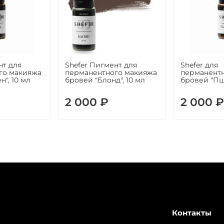
нт для
Shefer Пигмент для
Shefer для
го макияжа
перманентного макияжа
перманент
", 10 мл
бровей "Блонд", 10 мл
бровей "Пш
2 000 ₽
2 000 ₽
Контакты