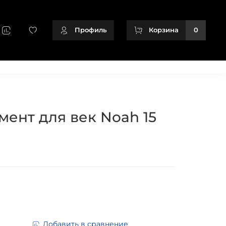
Профиль
Корзина
0
+79128166716
мент для век Noah 15
Добавить в сравнение