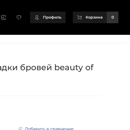
Профиль
Корзина
0
+79128166716
адки бровей beauty of
Добавить в сравнение