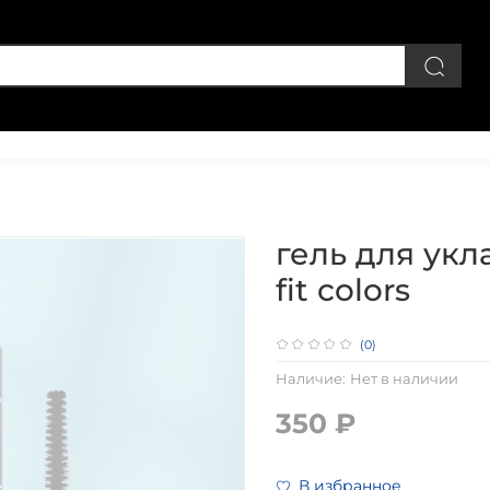
Личный кабинет
гель для укл
fit colors
(0)
Наличие:
Нет в наличии
350 ₽
В избранное