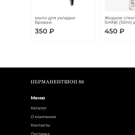
мыло для укладки
Жидкое стекл
бровей
SHINE (10ml) 
350 ₽
450 ₽
Меню
Каталог
О компании
Контакты
Доставка