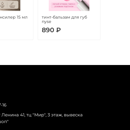
нсилер 15 мл
тинт-бальзам для губ
nyse
890 ₽
7-16
-т Ленина 41, тц "Мир", 3 этаж, вывеска
шоп"