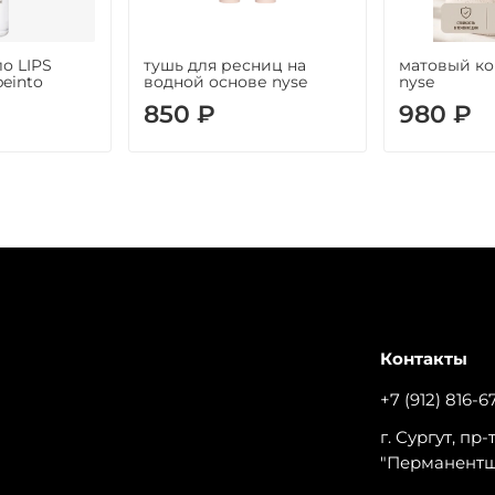
о LIPS
тушь для ресниц на
матовый ко
peinto
водной основе nyse
nyse
850 ₽
980 ₽
Контакты
+7 (912) 816-6
г. Сургут, пр
"Перманент