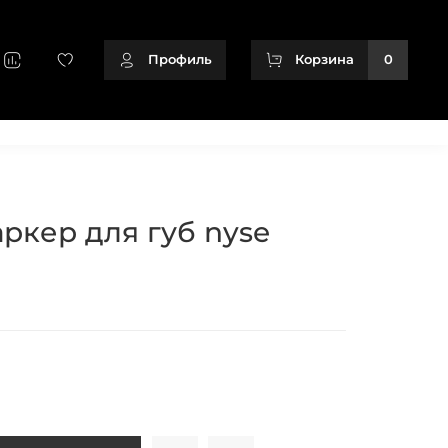
Профиль
Корзина
0
+79128166716
ркер для губ nyse