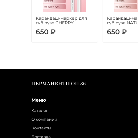
Карандаш-маркер для
Карандаш-ма
губ nyse CHERRY
губ nyse NAT
650 ₽
650 ₽
Меню
Каталог
О компании
Контакты
Доставка