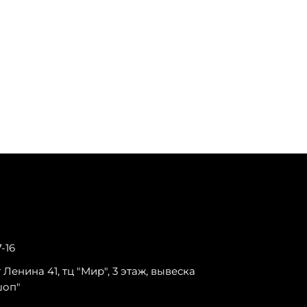
7-16
-т Ленина 41, тц "Мир", 3 этаж, вывеска
шоп"