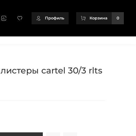
Профиль
Корзина
0
+79128166716
истеры cartel 30/3 rlts