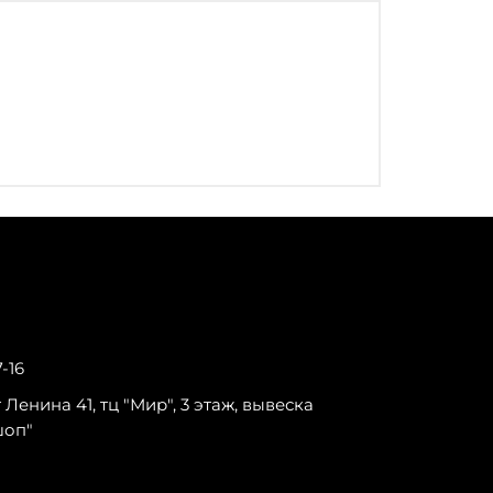
7-16
-т Ленина 41, тц "Мир", 3 этаж, вывеска
шоп"