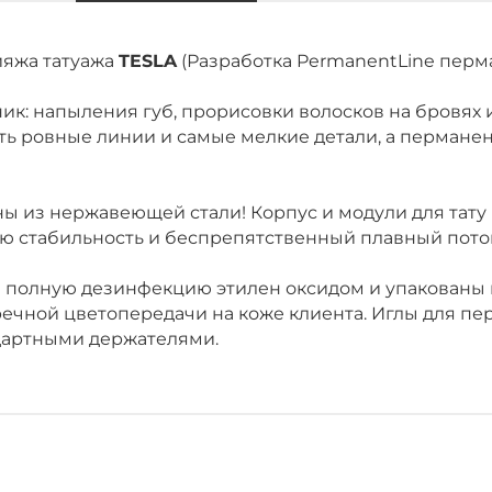
ияжа татуажа
TESLA
(Разработка PermanentLine перм
ик: напыления губ, прорисовки волосков на бровях 
ь ровные линии и самые мелкие детали, а перманен
ны из нержавеющей стали! Корпус и модули для тат
ю стабильность и беспрепятственный плавный поток
 полную дезинфекцию этилен оксидом и упакованы в
ечной цветопередачи на коже клиента. Иглы для пе
ндартными держателями.