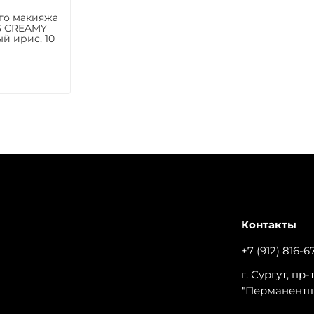
го макияжа
3 CREAMY
ый ирис, 10
Контакты
+7 (912) 816-6
г. Сургут, пр
"Перманент