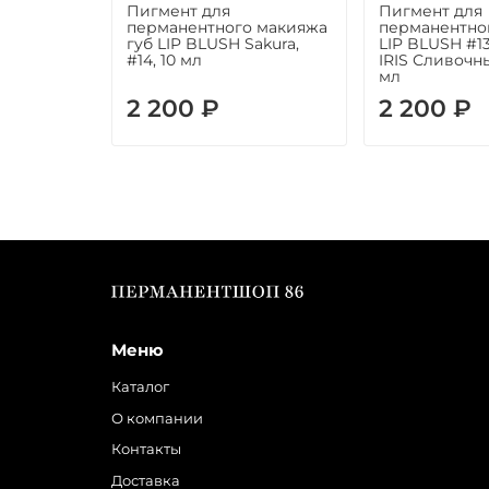
Пигмент для
Пигмент для
перманентного макияжа
перманентно
губ LIP BLUSH Sakura,
LIP BLUSH #1
#14, 10 мл
IRIS Сливочн
мл
2 200 ₽
2 200 ₽
Меню
Каталог
О компании
Контакты
Доставка