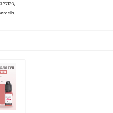
CI 77120,
mamelis.