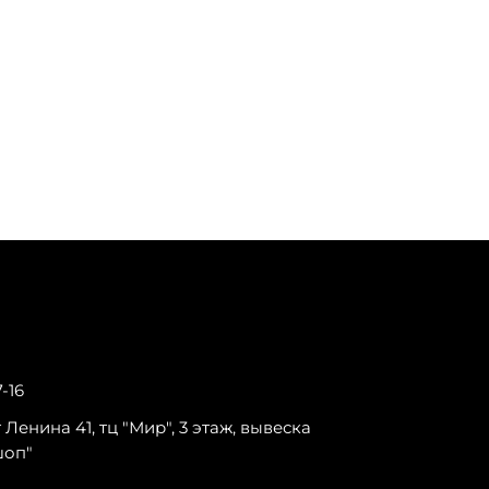
7-16
-т Ленина 41, тц "Мир", 3 этаж, вывеска
шоп"