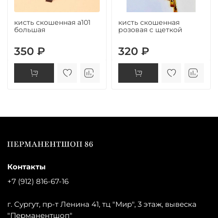
кисть скошенная а101
кисть скошенная
большая
розовая с щеткой
350 ₽
320 ₽
Контакты
+7 (912) 816-67-16
г. Сургут, пр-т Ленина 41, тц "Мир", 3 этаж, вывеска
"Перманентшоп"