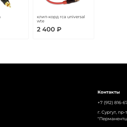
а
клип-корд rca universal
wte
2 400 ₽
Контакты
+7 (912) 816-6
г. Сургут, пр
"Перманент