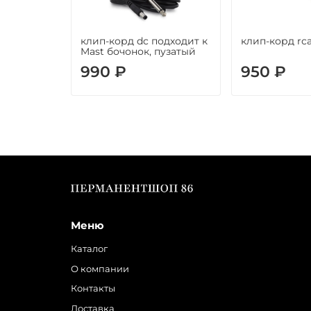
клип-корд dc подходит к
клип-корд rс
Mast бочонок, пузатый
990 ₽
950 ₽
Меню
Каталог
О компании
Контакты
Доставка