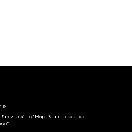
7-16
-т Ленина 41, тц "Мир", 3 этаж, вывеска
шоп"