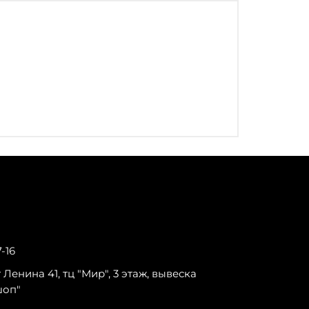
7-16
-т Ленина 41, тц "Мир", 3 этаж, вывеска
шоп"