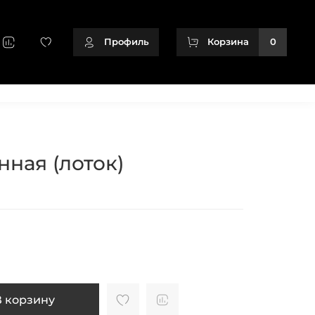
Профиль
Корзина
0
+79128166716
ная (лоток)
В корзину