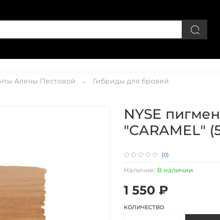
Личный кабинет
нты Алены Пестовой
Гибриды для бровей
NYSE пигмен
"CARAMEL" (5
(0)
Наличие:
В наличии
1 550 ₽
КОЛИЧЕСТВО