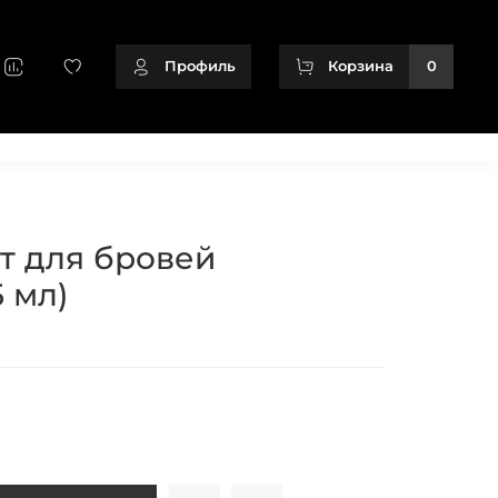
Профиль
Корзина
0
+79128166716
т для бровей
 мл)