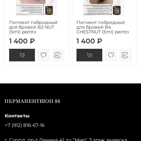
Пигмент гибридный
Пигмент гибридный
для бровей B2 NUT
для бровей B4
(5ml) peinto
CHESTNUT (5ml) peinto
1 400 ₽
1 400 ₽
Контакты
+7 (912) 816-67-16
г. Сургут, пр-т Ленина 41, тц "Мир", 3 этаж, вывеска