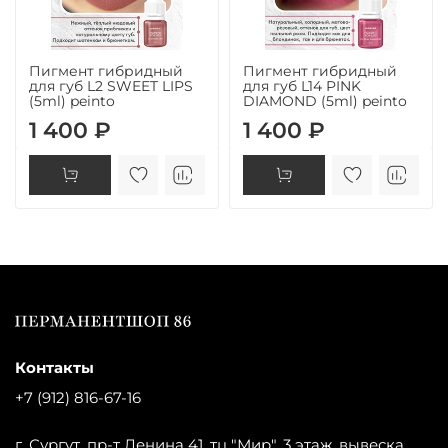
Пигмент гибридный
Пигмент гибридный
для губ L2 SWEET LIPS
для губ L14 PINK
(5ml) peinto
DIAMOND (5ml) peinto
1 400 ₽
1 400 ₽
Контакты
+7 (912) 816-67-16
г. Сургут, пр-т Ленина 41, тц "Мир", 3 этаж, вывеска