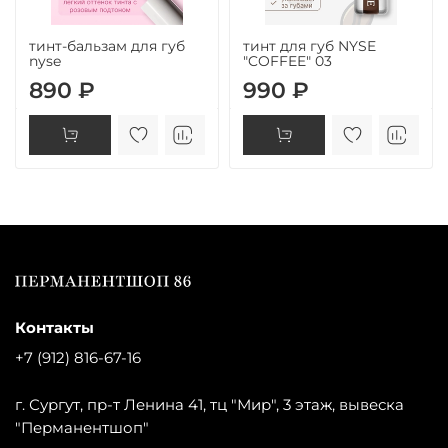
тинт-бальзам для губ
тинт для губ NYSE
nyse
"COFFEE" 03
890 ₽
990 ₽
Контакты
+7 (912) 816-67-16
г. Сургут, пр-т Ленина 41, тц "Мир", 3 этаж, вывеска
"Перманентшоп"