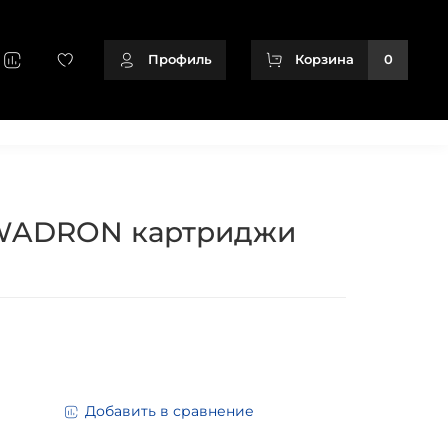
Профиль
Корзина
0
+79128166716
KWADRON картриджи
Добавить в сравнение