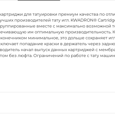
 картриджи для татуировки премиум качества по о
лучших производителей тату игл. KWADRON® Cartridg
 сгруппированные вместе с максимально возможной 
спечивающую им оптимальную производительность. 
наконечником минимальное, это дольше сохраняет иг
сключает попадание краски в держатель через задн
изводитель начал выпуск данных картриджей с мемб
том без люфта. Ограничений по работе c тату машин