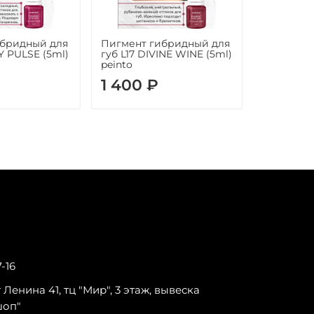
ибридный для
Пигмент гибридный для
Пигмент 
Y PULSE (5ml)
губ L17 DIVINE WINE (5ml)
губ L7 TR
peinto
peinto
1 400 ₽
1 400 
7-16
-т Ленина 41, тц "Мир", 3 этаж, вывеска
шоп"