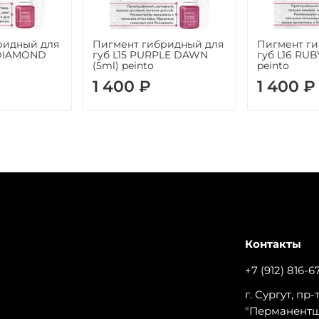
ридный для
Пигмент гибридный для
Пигмент г
 DIAMOND
губ L15 PURPLE DAWN
губ L16 RUB
(5ml) peinto
peinto
1 400 ₽
1 400 ₽
Контакты
+7 (912) 816-6
г. Сургут, пр
"Перманент