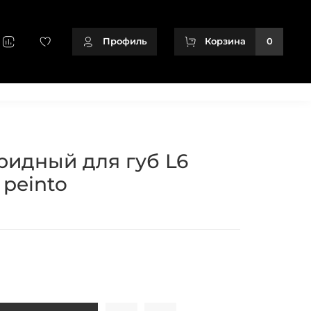
Профиль
Корзина
0
+79128166716
ридный для губ L6
peinto