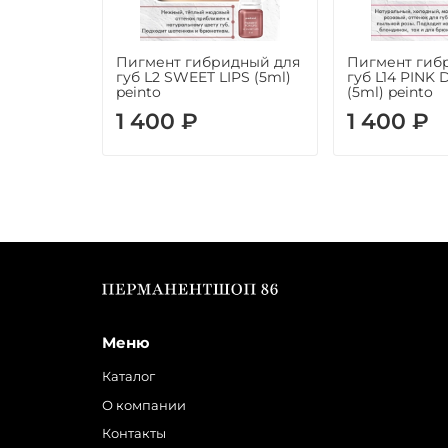
Пигмент гибридный для
Пигмент гиб
губ L2 SWEET LIPS (5ml)
губ L14 PINK
peinto
(5ml) peinto
1 400 ₽
1 400 ₽
Меню
Каталог
О компании
Контакты